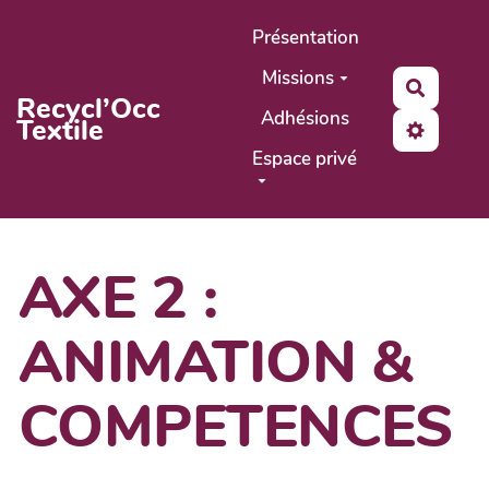
Aller au contenu principal
Présentation
Missions
Recher
Recycl’Occ
Adhésions
Textile
Espace privé
AXE 2 :
ANIMATION &
COMPETENCES